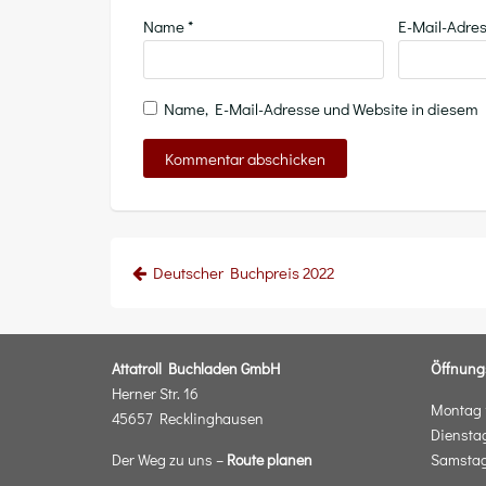
Name
*
E-Mail-Adre
Name, E-Mail-Adresse und Website in diesem
Beitragsnavigation
Deutscher Buchpreis 2022
Attatroll Buchladen GmbH
Öffnung
Herner Str. 16
Montag 1
45657 Recklinghausen
Dienstag
Der Weg zu uns –
Route planen
Samstag: