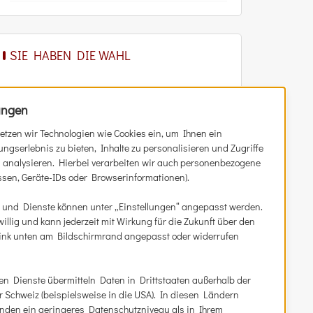
SIE HABEN DIE WAHL
Zum Online-Shop
ungen
Ticket-Vor­ver­kauf
setzen wir Technologien wie Cookies ein, um Ihnen ein
Gut­schein kaufen
ngserlebnis zu bieten, Inhalte zu personalisieren und Zugriffe
u analysieren. Hierbei verarbeiten wir auch personenbezogene
Bestell­mög­lich­kei­ten
essen, Geräte-IDs oder Browserinformationen).
Aktu­el­les
 und Dienste können unter „Einstellungen“ angepasst werden.
iwillig und kann jederzeit mit Wirkung für die Zukunft über den
 Link unten am Bildschirmrand angepasst oder widerrufen
n Dienste übermitteln Daten in Drittstaaten außerhalb der
Schweiz (beispielsweise in die USA). In diesen Ländern
nden ein geringeres Datenschutzniveau als in Ihrem