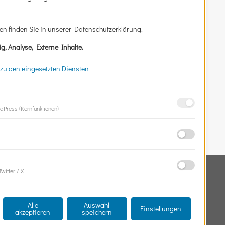
en finden Sie in unserer Datenschutzerklärung.
g, Analyse, Externe Inhalte.
zu den eingesetzten Diensten
rdPress (Kernfunktionen)
Suchen
witter / X
nach:
Alle
Auswahl
Einstellungen
akzeptieren
speichern