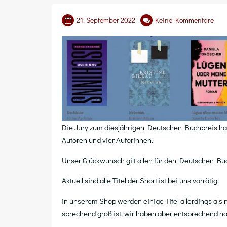
21. September 2022
Keine Kommentare
Die Jury zum dies­jäh­ri­gen Deut­schen Buch­preis hat d
Autoren und vier Autorinnen.
Unser Glück­wunsch gilt allen für den Deut­schen Buc
Aktu­ell sind alle Titel der Short­list bei uns vorrätig.
in unse­rem Shop wer­den eini­ge Titel aller­dings als ni
spre­chend groß ist, wir haben aber ent­spre­chend na