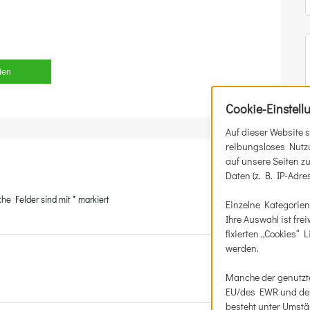
­len
Cookie-Einstell
Auf dieser Website 
reibungsloses Nutzu
auf unsere Seiten z
Daten (z. B. IP-Adr
iche Felder sind mit
*
markiert
Einzelne Kategorien
Ihre Auswahl ist fre
fixierten „Cookies“
werden.
Manche der genutzte
EU/des EWR und der 
besteht unter Umstä