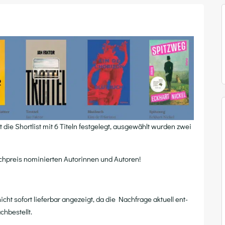
ie Short­list mit 6 Titeln fest­ge­legt, aus­ge­wählt wur­den zwei
h­preis nomi­nier­ten Autorin­nen und Autoren!
cht sofort lie­fer­bar ange­zeigt, da die Nach­fra­ge aktu­ell ent­
chbestellt.