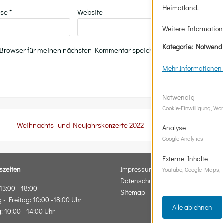
Heimatland.
sse
*
Website
Weitere Information
Kategorie: Notwendi
 Browser für meinen nächsten Kommentar speichern.
Mehr Informationen 
Notwendig
Cookie-Einwilligung, Wo
Weihnachts- und Neujahrskonzerte 2022 – Vorverkauf
Analyse
Google Analytics
Externe Inhalte
szeiten
Impressum
YouTube, Google Maps, T
Datenschutz
3:00 - 18:00
Sitemap – Beiträge & Seiten
 - Freitag: 10:00 -18:00 Uhr
Alle ablehnen
 10:00 - 14:00 Uhr