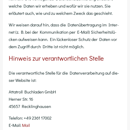
wel­che Daten wir erhe­ben und wofür wir sie nut­zen. Sie
erläu­tert auch, wie und zu wel­chem Zweck das geschieht.
Wir wei­sen dar­auf hin, dass die Daten­über­tra­gung im Inter­
net (z. B. bei der Kom­mu­ni­ka­ti­on per E‑Mail) Sicher­heits­lü­
cken auf­wei­sen kann. Ein lücken­lo­ser Schutz der Daten vor
dem Zugriff durch Drit­te ist nicht möglich.
Hinweis zur verantwortlichen Stelle
Die ver­ant­wort­li­che Stel­le für die Daten­ver­ar­bei­tung auf die­
ser Web­site ist:
Atta­troll Buch­la­den GmbH
Her­ner Str. 16
45657 Recklinghausen
Tele­fon: +49 2361 17002
E‑Mail:
Mail