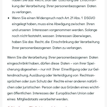
kung der Ver­ar­bei­tung Ihrer per­so­nen­be­zo­ge­nen Daten
zu verlangen.
Wenn Sie einen Wider­spruch nach Art. 21 Abs. 1 DSGVO
ein­ge­legt haben, muss eine Abwä­gung zwi­schen Ihren
und unse­ren Inter­es­sen vor­ge­nom­men wer­den. Solan­ge
noch nicht fest­steht, wes­sen Inter­es­sen über­wie­gen,
haben Sie das Recht, die Ein­schrän­kung der Ver­ar­bei­tung
Ihrer per­so­nen­be­zo­ge­nen Daten zu verlangen.
Wenn Sie die Ver­ar­bei­tung Ihrer per­so­nen­be­zo­ge­nen Daten
ein­ge­schränkt haben, dür­fen die­se Daten – von ihrer Spei­
che­rung abge­se­hen – nur mit Ihrer Ein­wil­li­gung oder zur Gel­
tend­ma­chung, Aus­übung oder Ver­tei­di­gung von Rechts­an­
sprü­chen oder zum Schutz der Rech­te einer ande­ren natür­li­
chen oder juris­ti­schen Per­son oder aus Grün­den eines wich­ti­
gen öffent­li­chen Inter­es­ses der Euro­päi­schen Uni­on oder
eines Mit­glied­staats ver­ar­bei­tet werden.