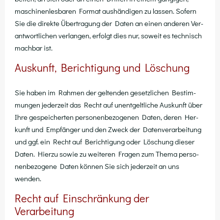
maschi­nen­les­ba­ren For­mat aus­hän­di­gen zu las­sen. Sofern
Sie die direk­te Über­tra­gung der Daten an einen ande­ren Ver­
ant­wort­li­chen ver­lan­gen, erfolgt dies nur, soweit es tech­nisch
mach­bar ist.
Auskunft, Berichtigung und Löschung
Sie haben im Rah­men der gel­ten­den gesetz­li­chen Bestim­
mun­gen jeder­zeit das Recht auf unent­gelt­li­che Aus­kunft über
Ihre gespei­cher­ten per­so­nen­be­zo­ge­nen Daten, deren Her­
kunft und Emp­fän­ger und den Zweck der Daten­ver­ar­bei­tung
und ggf. ein Recht auf Berich­ti­gung oder Löschung die­ser
Daten. Hier­zu sowie zu wei­te­ren Fra­gen zum The­ma per­so­
nen­be­zo­ge­ne Daten kön­nen Sie sich jeder­zeit an uns
wenden.
Recht auf Einschränkung der
Verarbeitung