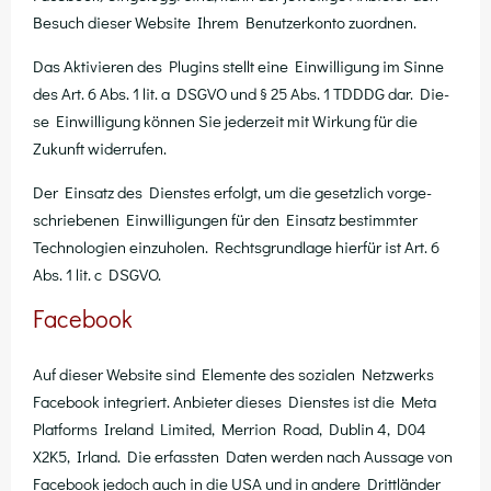
Besuch die­ser Web­site Ihrem Benut­zer­kon­to zuordnen.
Das Akti­vie­ren des Plug­ins stellt eine Ein­wil­li­gung im Sin­ne
des Art. 6 Abs. 1 lit. a DSGVO und § 25 Abs. 1 TDDDG dar. Die­
se Ein­wil­li­gung kön­nen Sie jeder­zeit mit Wir­kung für die
Zukunft widerrufen.
Der Ein­satz des Diens­tes erfolgt, um die gesetz­lich vor­ge­
schrie­be­nen Ein­wil­li­gun­gen für den Ein­satz bestimm­ter
Tech­no­lo­gien ein­zu­ho­len. Rechts­grund­la­ge hier­für ist Art. 6
Abs. 1 lit. c DSGVO.
Facebook
Auf die­ser Web­site sind Ele­men­te des sozia­len Netz­werks
Face­book inte­griert. Anbie­ter die­ses Diens­tes ist die Meta
Plat­forms Ire­land Limi­t­ed, Mer­ri­on Road, Dub­lin 4, D04
X2K5, Irland. Die erfass­ten Daten wer­den nach Aus­sa­ge von
Face­book jedoch auch in die USA und in ande­re Dritt­län­der