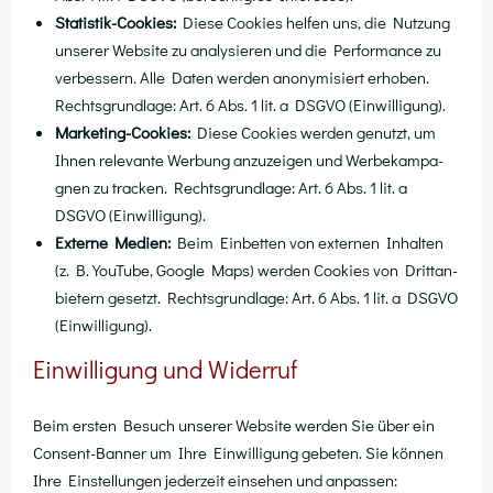
Sta­tis­tik-Coo­kies:
Die­se Coo­kies hel­fen uns, die Nut­zung
unse­rer Web­site zu ana­ly­sie­ren und die Per­for­mance zu
ver­bes­sern. Alle Daten wer­den anony­mi­siert erho­ben.
Rechts­grund­la­ge: Art. 6 Abs. 1 lit. a DSGVO (Ein­wil­li­gung).
Mar­ke­ting-Coo­kies:
Die­se Coo­kies wer­den genutzt, um
Ihnen rele­van­te Wer­bung anzu­zei­gen und Wer­be­kam­pa­
gnen zu tra­cken. Rechts­grund­la­ge: Art. 6 Abs. 1 lit. a
DSGVO (Ein­wil­li­gung).
Exter­ne Medi­en:
Beim Ein­bet­ten von exter­nen Inhal­ten
(z. B. You­Tube, Goog­le Maps) wer­den Coo­kies von Dritt­an­
bie­tern gesetzt. Rechts­grund­la­ge: Art. 6 Abs. 1 lit. a DSGVO
(Ein­wil­li­gung).
Einwilligung und Widerruf
Beim ers­ten Besuch unse­rer Web­site wer­den Sie über ein
Con­sent-Ban­ner um Ihre Ein­wil­li­gung gebe­ten. Sie kön­nen
Ihre Ein­stel­lun­gen jeder­zeit ein­se­hen und anpassen: