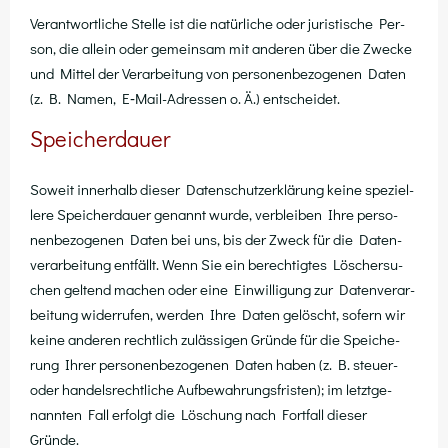
Ver­ant­wort­li­che Stel­le ist die natür­li­che oder juris­ti­sche Per­
son, die allein oder gemein­sam mit ande­ren über die Zwe­cke
und Mit­tel der Ver­ar­bei­tung von per­so­nen­be­zo­ge­nen Daten
(z. B. Namen, E‑Mail-Adres­sen o. Ä.) entscheidet.
Speicherdauer
Soweit inner­halb die­ser Daten­schutz­er­klä­rung kei­ne spe­zi­el­
le­re Spei­cher­dau­er genannt wur­de, ver­blei­ben Ihre per­so­
nen­be­zo­ge­nen Daten bei uns, bis der Zweck für die Daten­
ver­ar­bei­tung ent­fällt. Wenn Sie ein berech­tig­tes Löscher­su­
chen gel­tend machen oder eine Ein­wil­li­gung zur Daten­ver­ar­
bei­tung wider­ru­fen, wer­den Ihre Daten gelöscht, sofern wir
kei­ne ande­ren recht­lich zuläs­si­gen Grün­de für die Spei­che­
rung Ihrer per­so­nen­be­zo­ge­nen Daten haben (z. B. steu­er-
oder han­dels­recht­li­che Auf­be­wah­rungs­fris­ten); im letzt­ge­
nann­ten Fall erfolgt die Löschung nach Fort­fall die­ser
Gründe.