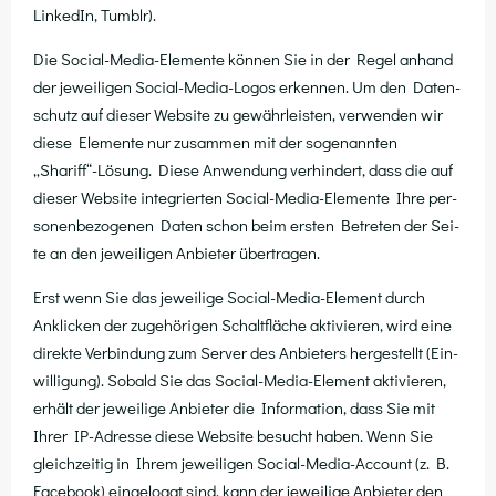
Lin­ke­dIn, Tumblr).
Die Social-Media-Ele­men­te kön­nen Sie in der Regel anhand
der jewei­li­gen Social-Media-Logos erken­nen. Um den Daten­
schutz auf die­ser Web­site zu gewähr­leis­ten, ver­wen­den wir
die­se Ele­men­te nur zusam­men mit der soge­nann­ten
„Shariff“-Lösung. Die­se Anwen­dung ver­hin­dert, dass die auf
die­ser Web­site inte­grier­ten Social-Media-Ele­men­te Ihre per­
so­nen­be­zo­ge­nen Daten schon beim ers­ten Betre­ten der Sei­
te an den jewei­li­gen Anbie­ter übertragen.
Erst wenn Sie das jewei­li­ge Social-Media-Ele­ment durch
Ankli­cken der zuge­hö­ri­gen Schalt­flä­che akti­vie­ren, wird eine
direk­te Ver­bin­dung zum Ser­ver des Anbie­ters her­ge­stellt (Ein­
wil­li­gung). Sobald Sie das Social-Media-Ele­ment akti­vie­ren,
erhält der jewei­li­ge Anbie­ter die Infor­ma­ti­on, dass Sie mit
Ihrer IP-Adres­se die­se Web­site besucht haben. Wenn Sie
gleich­zei­tig in Ihrem jewei­li­gen Social-Media-Account (z. B.
Face­book) ein­ge­loggt sind, kann der jewei­li­ge Anbie­ter den