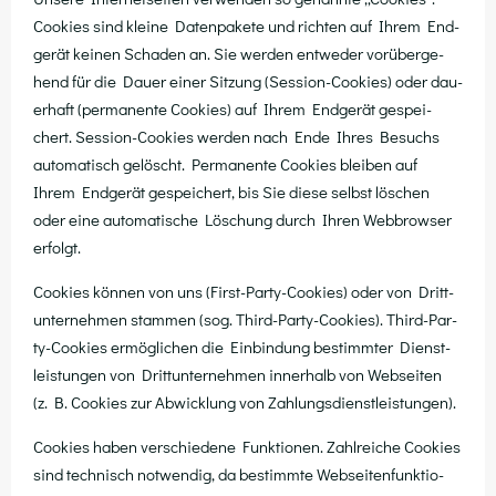
Coo­kies sind klei­ne Daten­pa­ke­te und rich­ten auf Ihrem End­
ge­rät kei­nen Scha­den an. Sie wer­den ent­we­der vor­über­ge­
hend für die Dau­er einer Sit­zung (Ses­si­on-Coo­kies) oder dau­
er­haft (per­ma­nen­te Coo­kies) auf Ihrem End­ge­rät gespei­
chert. Ses­si­on-Coo­kies wer­den nach Ende Ihres Besuchs
auto­ma­tisch gelöscht. Per­ma­nen­te Coo­kies blei­ben auf
Ihrem End­ge­rät gespei­chert, bis Sie die­se selbst löschen
oder eine auto­ma­ti­sche Löschung durch Ihren Web­brow­ser
erfolgt.
Coo­kies kön­nen von uns (First-Par­ty-Coo­kies) oder von Dritt­
un­ter­neh­men stam­men (sog. Third-Par­ty-Coo­kies). Third-Par­
ty-Coo­kies ermög­li­chen die Ein­bin­dung bestimm­ter Dienst­
leis­tun­gen von Dritt­un­ter­neh­men inner­halb von Web­sei­ten
(z. B. Coo­kies zur Abwick­lung von Zahlungsdienstleistungen).
Coo­kies haben ver­schie­de­ne Funk­tio­nen. Zahl­rei­che Coo­kies
sind tech­nisch not­wen­dig, da bestimm­te Web­sei­ten­funk­tio­