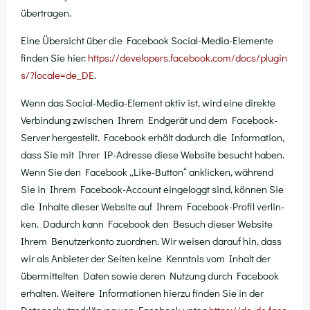
übertragen.
Eine Über­sicht über die Face­book Social-Media-Ele­men­te
fin­den Sie hier:
https://​deve​lo​pers​.face​book​.com/​d​o​c​s​/​p​l​u​g​i​n​
s​/​?​l​o​c​a​l​e​=​d​e​_DE
.
Wenn das Social-Media-Ele­ment aktiv ist, wird eine direk­te
Ver­bin­dung zwi­schen Ihrem End­ge­rät und dem Face­book-
Ser­ver her­ge­stellt. Face­book erhält dadurch die Infor­ma­ti­on,
dass Sie mit Ihrer IP-Adres­se die­se Web­site besucht haben.
Wenn Sie den Face­book „Like-But­ton“ ankli­cken, wäh­rend
Sie in Ihrem Face­book-Account ein­ge­loggt sind, kön­nen Sie
die Inhal­te die­ser Web­site auf Ihrem Face­book-Pro­fil ver­lin­
ken. Dadurch kann Face­book den Besuch die­ser Web­site
Ihrem Benut­zer­kon­to zuord­nen. Wir wei­sen dar­auf hin, dass
wir als Anbie­ter der Sei­ten kei­ne Kennt­nis vom Inhalt der
über­mit­tel­ten Daten sowie deren Nut­zung durch Face­book
erhal­ten. Wei­te­re Infor­ma­tio­nen hier­zu fin­den Sie in der