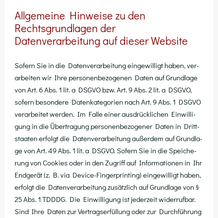
Allgemeine Hinweise zu den
Rechtsgrundlagen der
Datenverarbeitung auf dieser Website
Sofern Sie in die Daten­ver­ar­bei­tung ein­ge­wil­ligt haben, ver­
ar­bei­ten wir Ihre per­so­nen­be­zo­ge­nen Daten auf Grund­la­ge
von Art. 6 Abs. 1 lit. a DSGVO bzw. Art. 9 Abs. 2 lit. a DSGVO,
sofern beson­de­re Daten­ka­te­go­rien nach Art. 9 Abs. 1 DSGVO
ver­ar­bei­tet wer­den. Im Fal­le einer aus­drück­li­chen Ein­wil­li­
gung in die Über­tra­gung per­so­nen­be­zo­ge­ner Daten in Dritt­
staa­ten erfolgt die Daten­ver­ar­bei­tung außer­dem auf Grund­la­
ge von Art. 49 Abs. 1 lit. a DSGVO. Sofern Sie in die Spei­che­
rung von Coo­kies oder in den Zugriff auf Infor­ma­tio­nen in Ihr
End­ge­rät (z. B. via Device-Fin­ger­prin­ting) ein­ge­wil­ligt haben,
erfolgt die Daten­ver­ar­bei­tung zusätz­lich auf Grund­la­ge von §
25 Abs. 1 TDDDG. Die Ein­wil­li­gung ist jeder­zeit wider­ruf­bar.
Sind Ihre Daten zur Ver­trags­er­fül­lung oder zur Durch­füh­rung