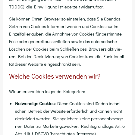
TDDDG); die Ein­wil­li­gung ist jeder­zeit widerrufbar.
Sie kön­nen Ihren Brow­ser so ein­stel­len, dass Sie über das
Set­zen von Coo­kies infor­miert wer­den und Coo­kies nur im
Ein­zel­fall erlau­ben, die Annah­me von Coo­kies für bestimm­te
Fäl­le oder gene­rell aus­schlie­ßen sowie das auto­ma­ti­sche
Löschen der Coo­kies beim Schlie­ßen des Brow­sers akti­vie­
ren. Bei der Deak­ti­vie­rung von Coo­kies kann die Funk­tio­na­li­
tät die­ser Web­site ein­ge­schränkt sein.
Welche Cookies verwenden wir?
Wir unter­schei­den fol­gen­de Kategorien:
Not­wen­di­ge Coo­kies:
Die­se Coo­kies sind für den tech­ni­
schen Betrieb der Web­site erfor­der­lich und kön­nen nicht
deak­ti­viert wer­den. Sie spei­chern kei­ne per­so­nen­be­zo­ge­
nen Daten zu Mar­ke­ting­zwe­cken. Rechts­grund­la­ge: Art. 6
Abs. 1 lit. f DSGVO (berech­tig­tes Interesse).