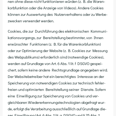
nen ohne die­se nicht funk­tio­nie­ren wür­den (z. B. die Waren­
korb­funk­ti­on oder die Anzei­ge von Vide­os). Ande­re Coo­kies
kön­nen zur Aus­wer­tung des Nut­zer­ver­hal­tens oder zu Wer­be­
zwe­cken ver­wen­det werden.
Coo­kies, die zur Durch­füh­rung des elek­tro­ni­schen Kom­mu­ni­
ka­ti­ons­vor­gangs, zur Bereit­stel­lung bestimm­ter, von Ihnen
erwünsch­ter Funk­tio­nen (z. B. für die Waren­korb­funk­ti­on)
oder zur Opti­mie­rung der Web­site (z. B. Coo­kies zur Mes­sung
des Web­pu­bli­kums) erfor­der­lich sind (not­wen­di­ge Coo­kies),
wer­den auf Grund­la­ge von Art. 6 Abs. 1 lit. f DSGVO gespei­
chert, sofern kei­ne ande­re Rechts­grund­la­ge ange­ge­ben wird.
Der Web­site­be­trei­ber hat ein berech­tig­tes Inter­es­se an der
Spei­che­rung von not­wen­di­gen Coo­kies zur tech­nisch feh­ler­
frei­en und opti­mier­ten Bereit­stel­lung sei­ner Diens­te. Sofern
eine Ein­wil­li­gung zur Spei­che­rung von Coo­kies und ver­
gleich­ba­ren Wie­der­erken­nungs­tech­no­lo­gien abge­fragt wur­
de, erfolgt die Ver­ar­bei­tung aus­schließ­lich auf Grund­la­ge die­
ser Ein­wil­li­gung (Art. 6 Abs. 1 lit. a DSGVO und § 25 Abs. 1