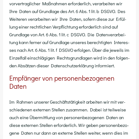
vor­ver­trag­li­cher Maß­nah­men erfor­der­lich, ver­ar­bei­ten wir
Ihre Daten auf Grund­la­ge des Art. 6 Abs. 1 lit. b DSGVO. Des
Wei­te­ren ver­ar­bei­ten wir Ihre Daten, sofern die­se zur Erfül­
lung einer recht­li­chen Ver­pflich­tung erfor­der­lich sind auf
Grund­la­ge von Art. 6 Abs. 1 lit. c DSGVO. Die Daten­ver­ar­bei­
tung kann fer­ner auf Grund­la­ge unse­res berech­tig­ten Inter­es­
ses nach Art. 6 Abs. 1 lit. f DSGVO erfol­gen. Über die jeweils im
Ein­zel­fall ein­schlä­gi­gen Rechts­grund­la­gen wird in den fol­gen­
den Absät­zen die­ser Daten­schutz­er­klä­rung informiert.
Empfänger von personenbezogenen
Daten
Im Rah­men unse­rer Geschäfts­tä­tig­keit arbei­ten wir mit ver­
schie­de­nen exter­nen Stel­len zusam­men. Dabei ist teil­wei­se
auch eine Über­mitt­lung von per­so­nen­be­zo­ge­nen Daten an
die­se exter­nen Stel­len erfor­der­lich. Wir geben per­so­nen­be­zo­
ge­ne Daten nur dann an exter­ne Stel­len wei­ter, wenn dies im