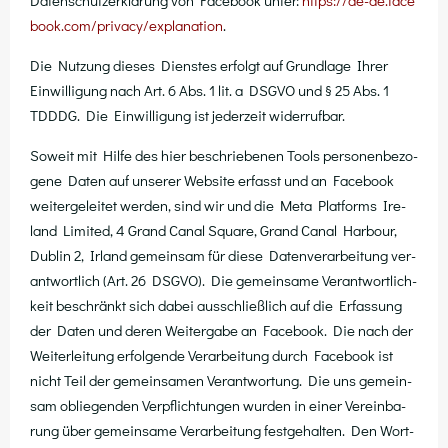
Daten­schutz­er­klä­rung von Face­book unter:
https://​de​-de​.face​
book​.com/​p​r​i​v​a​c​y​/​e​x​p​l​a​n​a​t​ion
.
Die Nut­zung die­ses Diens­tes erfolgt auf Grund­la­ge Ihrer
Ein­wil­li­gung nach Art. 6 Abs. 1 lit. a DSGVO und § 25 Abs. 1
TDDDG. Die Ein­wil­li­gung ist jeder­zeit widerrufbar.
Soweit mit Hil­fe des hier beschrie­be­nen Tools per­so­nen­be­zo­
ge­ne Daten auf unse­rer Web­site erfasst und an Face­book
wei­ter­ge­lei­tet wer­den, sind wir und die Meta Plat­forms Ire­
land Limi­t­ed, 4 Grand Canal Squa­re, Grand Canal Har­bour,
Dub­lin 2, Irland gemein­sam für die­se Daten­ver­ar­bei­tung ver­
ant­wort­lich (Art. 26 DSGVO). Die gemein­sa­me Ver­ant­wort­lich­
keit beschränkt sich dabei aus­schließ­lich auf die Erfas­sung
der Daten und deren Wei­ter­ga­be an Face­book. Die nach der
Wei­ter­lei­tung erfol­gen­de Ver­ar­bei­tung durch Face­book ist
nicht Teil der gemein­sa­men Ver­ant­wor­tung. Die uns gemein­
sam oblie­gen­den Ver­pflich­tun­gen wur­den in einer Ver­ein­ba­
rung über gemein­sa­me Ver­ar­bei­tung fest­ge­hal­ten. Den Wort­