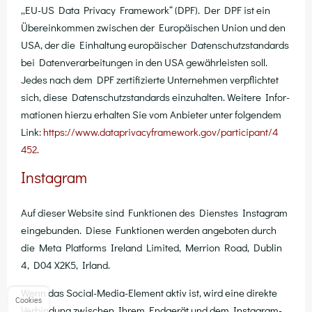
„EU-US Data Pri­va­cy Frame­work“ (DPF). Der DPF ist ein
Über­ein­kom­men zwi­schen der Euro­päi­schen Uni­on und den
USA, der die Ein­hal­tung euro­päi­scher Daten­schutz­stan­dards
bei Daten­ver­ar­bei­tun­gen in den USA gewähr­leis­ten soll.
Jedes nach dem DPF zer­ti­fi­zier­te Unter­neh­men ver­pflich­tet
sich, die­se Daten­schutz­stan­dards ein­zu­hal­ten. Wei­te­re Infor­
ma­tio­nen hier­zu erhal­ten Sie vom Anbie­ter unter fol­gen­dem
Link:
https://​www​.data​pri​va​cy​frame​work​.gov/​p​a​r​t​i​c​i​p​a​n​t​/​4​
452
.
Instagram
Auf die­ser Web­site sind Funk­tio­nen des Diens­tes Insta­gram
ein­ge­bun­den. Die­se Funk­tio­nen wer­den ange­bo­ten durch
die Meta Plat­forms Ire­land Limi­t­ed, Mer­ri­on Road, Dub­lin
4, D04 X2K5, Irland.
Wenn das Social-Media-Ele­ment aktiv ist, wird eine direk­te
Cookies
Ver­bin­dung zwi­schen Ihrem End­ge­rät und dem Insta­gram-