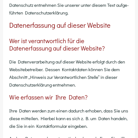
Daten­schutz ent­neh­men Sie unse­rer unter die­sem Text auf­ge­
führ­ten Datenschutzerklärung.
Datenerfassung auf dieser Website
Wer ist verantwortlich für die
Datenerfassung auf dieser Website?
Die Daten­ver­ar­bei­tung auf die­ser Web­site erfolgt durch den
Web­site­be­trei­ber. Des­sen Kon­takt­da­ten kön­nen Sie dem
Abschnitt „Hin­weis zur Ver­ant­wort­li­chen Stel­le“ in die­ser
Daten­schutz­er­klä­rung entnehmen.
Wie erfassen wir Ihre Daten?
Ihre Daten wer­den zum einen dadurch erho­ben, dass Sie uns
die­se mit­tei­len. Hier­bei kann es sich z. B. um Daten han­deln,
die Sie in ein Kon­takt­for­mu­lar eingeben.