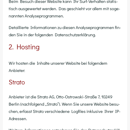
Beim Besuch die­ser Web­site kann Ihr Surf-Ver­hal­ten sta­tis­
tisch aus­ge­wer­tet wer­den. Das geschieht vor allem mit soge­
nann­ten Analyseprogrammen.
Detail­lier­te Infor­ma­tio­nen zu die­sen Ana­ly­se­pro­gram­men fin­
den Sie in der fol­gen­den Datenschutzerklärung.
2. Hosting
Wir hos­ten die Inhal­te unse­rer Web­site bei fol­gen­dem
Anbieter:
Strato
Anbie­ter ist die Stra­to AG, Otto-Ost­row­ski-Stra­ße 7, 10249
Ber­lin (nach­fol­gend „Stra­to“). Wenn Sie unse­re Web­site besu­
chen, erfasst Stra­to ver­schie­de­ne Log­files inklu­si­ve Ihrer IP-
Adressen.