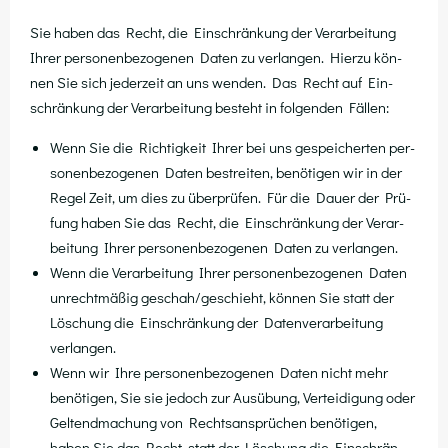
Sie haben das Recht, die Ein­schrän­kung der Ver­ar­bei­tung
Ihrer per­so­nen­be­zo­ge­nen Daten zu ver­lan­gen. Hier­zu kön­
nen Sie sich jeder­zeit an uns wen­den. Das Recht auf Ein­
schrän­kung der Ver­ar­bei­tung besteht in fol­gen­den Fällen:
Wenn Sie die Rich­tig­keit Ihrer bei uns gespei­cher­ten per­
so­nen­be­zo­ge­nen Daten bestrei­ten, benö­ti­gen wir in der
Regel Zeit, um dies zu über­prü­fen. Für die Dau­er der Prü­
fung haben Sie das Recht, die Ein­schrän­kung der Ver­ar­
bei­tung Ihrer per­so­nen­be­zo­ge­nen Daten zu verlangen.
Wenn die Ver­ar­bei­tung Ihrer per­so­nen­be­zo­ge­nen Daten
unrecht­mä­ßig geschah/geschieht, kön­nen Sie statt der
Löschung die Ein­schrän­kung der Daten­ver­ar­bei­tung
verlangen.
Wenn wir Ihre per­so­nen­be­zo­ge­nen Daten nicht mehr
benö­ti­gen, Sie sie jedoch zur Aus­übung, Ver­tei­di­gung oder
Gel­tend­ma­chung von Rechts­an­sprü­chen benö­ti­gen,
haben Sie das Recht, statt der Löschung die Ein­schrän­