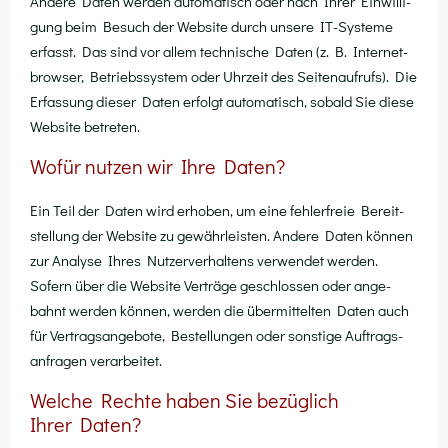
Ande­re Daten wer­den auto­ma­tisch oder nach Ihrer Ein­wil­li­
gung beim Besuch der Web­site durch unse­re IT-Sys­te­me
erfasst. Das sind vor allem tech­ni­sche Daten (z. B. Inter­net­
brow­ser, Betriebs­sys­tem oder Uhr­zeit des Sei­ten­auf­rufs). Die
Erfas­sung die­ser Daten erfolgt auto­ma­tisch, sobald Sie die­se
Web­site betreten.
Wofür nutzen wir Ihre Daten?
Ein Teil der Daten wird erho­ben, um eine feh­ler­freie Bereit­
stel­lung der Web­site zu gewähr­leis­ten. Ande­re Daten kön­nen
zur Ana­ly­se Ihres Nut­zer­ver­hal­tens ver­wen­det wer­den.
Sofern über die Web­site Ver­trä­ge geschlos­sen oder ange­
bahnt wer­den kön­nen, wer­den die über­mit­tel­ten Daten auch
für Ver­trags­an­ge­bo­te, Bestel­lun­gen oder sons­ti­ge Auf­trags­
an­fra­gen verarbeitet.
Welche Rechte haben Sie bezüglich
Ihrer Daten?