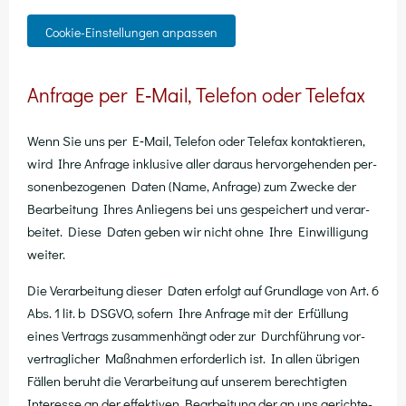
Cookie-Einstellungen anpassen
Anfrage per E‑Mail, Telefon oder Telefax
Wenn Sie uns per E‑Mail, Tele­fon oder Tele­fax kon­tak­tie­ren,
wird Ihre Anfra­ge inklu­si­ve aller dar­aus her­vor­ge­hen­den per­
so­nen­be­zo­ge­nen Daten (Name, Anfra­ge) zum Zwe­cke der
Bear­bei­tung Ihres Anlie­gens bei uns gespei­chert und ver­ar­
bei­tet. Die­se Daten geben wir nicht ohne Ihre Ein­wil­li­gung
weiter.
Die Ver­ar­bei­tung die­ser Daten erfolgt auf Grund­la­ge von Art. 6
Abs. 1 lit. b DSGVO, sofern Ihre Anfra­ge mit der Erfül­lung
eines Ver­trags zusam­men­hängt oder zur Durch­füh­rung vor­
ver­trag­li­cher Maß­nah­men erfor­der­lich ist. In allen übri­gen
Fäl­len beruht die Ver­ar­bei­tung auf unse­rem berech­tig­ten
Inter­es­se an der effek­ti­ven Bear­bei­tung der an uns gerich­te­