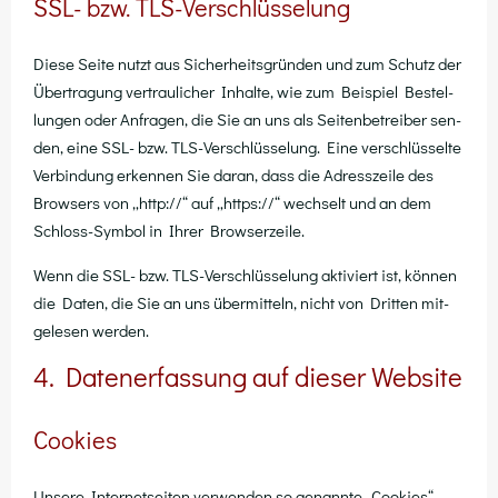
SSL- bzw. TLS-Verschlüsselung
Die­se Sei­te nutzt aus Sicher­heits­grün­den und zum Schutz der
Über­tra­gung ver­trau­li­cher Inhal­te, wie zum Bei­spiel Bestel­
lun­gen oder Anfra­gen, die Sie an uns als Sei­ten­be­trei­ber sen­
den, eine SSL- bzw. TLS-Ver­schlüs­se­lung. Eine ver­schlüs­sel­te
Ver­bin­dung erken­nen Sie dar­an, dass die Adress­zei­le des
Brow­sers von „http://“ auf „https://“ wech­selt und an dem
Schloss-Sym­bol in Ihrer Browserzeile.
Wenn die SSL- bzw. TLS-Ver­schlüs­se­lung akti­viert ist, kön­nen
die Daten, die Sie an uns über­mit­teln, nicht von Drit­ten mit­
ge­le­sen werden.
4. Datenerfassung auf dieser Website
Cookies
Unse­re Inter­net­sei­ten ver­wen­den so genann­te „Coo­kies“.