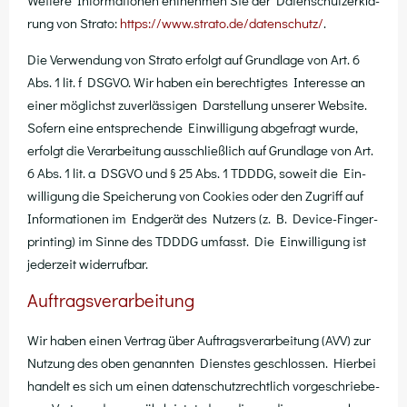
Wei­te­re Infor­ma­tio­nen ent­neh­men Sie der Daten­schutz­er­klä­
rung von Stra­to:
https://​www​.stra​to​.de/​d​a​t​e​n​s​c​h​u​tz/
.
Die Ver­wen­dung von Stra­to erfolgt auf Grund­la­ge von Art. 6
Abs. 1 lit. f DSGVO. Wir haben ein berech­tig­tes Inter­es­se an
einer mög­lichst zuver­läs­si­gen Dar­stel­lung unse­rer Web­site.
Sofern eine ent­spre­chen­de Ein­wil­li­gung abge­fragt wur­de,
erfolgt die Ver­ar­bei­tung aus­schließ­lich auf Grund­la­ge von Art.
6 Abs. 1 lit. a DSGVO und § 25 Abs. 1 TDDDG, soweit die Ein­
wil­li­gung die Spei­che­rung von Coo­kies oder den Zugriff auf
Infor­ma­tio­nen im End­ge­rät des Nut­zers (z. B. Device-Fin­ger­
prin­ting) im Sin­ne des TDDDG umfasst. Die Ein­wil­li­gung ist
jeder­zeit widerrufbar.
Auftragsverarbeitung
Wir haben einen Ver­trag über Auf­trags­ver­ar­bei­tung (AVV) zur
Nut­zung des oben genann­ten Diens­tes geschlos­sen. Hier­bei
han­delt es sich um einen daten­schutz­recht­lich vor­ge­schrie­be­