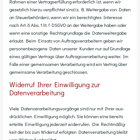
Rah­men einer Ver­trags­er­fül­lung erfor­der­lich ist, wenn wir
gesetz­lich hier­zu ver­pflich­tet sind (z. B. Wei­ter­ga­be von Daten
an Steu­er­be­hör­den), wenn wir ein berech­tig­tes Inter­es­se
nach Art. 6 Abs. 1 lit. f DSGVO an der Wei­ter­ga­be haben oder
wenn eine sons­ti­ge Rechts­grund­la­ge die Daten­wei­ter­ga­be
erlaubt. Beim Ein­satz von Auf­trags­ver­ar­bei­tern geben wir
per­so­nen­be­zo­ge­ne Daten unse­rer Kun­den nur auf Grund­la­ge
eines gül­ti­gen Ver­trags über Auf­trags­ver­ar­bei­tung wei­ter. Im
Fal­le einer gemein­sa­men Ver­ar­bei­tung wird ein Ver­trag über
gemein­sa­me Ver­ar­bei­tung geschlossen.
Widerruf Ihrer Einwilligung zur
Datenverarbeitung
Vie­le Daten­ver­ar­bei­tungs­vor­gän­ge sind nur mit Ihrer aus­
drück­li­chen Ein­wil­li­gung mög­lich. Sie kön­nen eine bereits
erteil­te Ein­wil­li­gung jeder­zeit wider­ru­fen. Die Recht­mä­ßig­
keit der bis zum Wider­ruf erfolg­ten Daten­ver­ar­bei­tung bleibt
vom Wider­ruf unberührt.