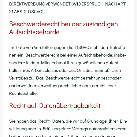
DIREKTWERBUNG VERWENDET (WIDERSPRUCH NACH ART.
21 ABS. 2 DSGVO).
Beschwerde­recht bei der zuständigen
Aufsichtsbehörde
Im Fal­le von Ver­stö­ßen gegen die DSGVO steht den Betrof­fe­
nen ein Beschwer­de­recht bei einer Auf­sichts­be­hör­de, ins­be­
son­de­re in dem Mit­glied­staat ihres gewöhn­li­chen Auf­ent­
halts, ihres Arbeits­plat­zes oder des Orts des mut­maß­li­chen
Ver­sto­ßes zu. Das Beschwer­de­recht besteht unbe­scha­det
ander­wei­ti­ger ver­wal­tungs­recht­li­cher oder gericht­li­cher
Rechtsbehelfe.
Recht auf Datenübertragbarkeit
Sie haben das Recht, Daten, die wir auf Grund­la­ge Ihrer Ein­
wil­li­gung oder in Erfül­lung eines Ver­trags auto­ma­ti­siert ver­ar­
bei­ten, an sich oder an einen Drit­ten in einem gän­gi­gen,