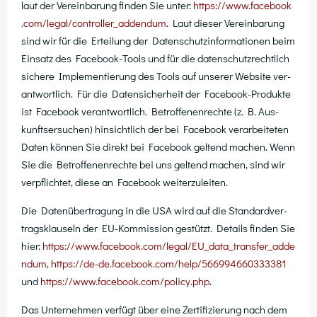
laut der Ver­ein­ba­rung fin­den Sie unter:
https://​www​.face​book​
.com/​l​e​g​a​l​/​c​o​n​t​r​o​l​l​e​r​_​a​d​d​e​n​dum
. Laut die­ser Ver­ein­ba­rung
sind wir für die Ertei­lung der Daten­schutz­in­for­ma­tio­nen beim
Ein­satz des Face­book-Tools und für die daten­schutz­recht­lich
siche­re Imple­men­tie­rung des Tools auf unse­rer Web­site ver­
ant­wort­lich. Für die Daten­si­cher­heit der Face­book-Pro­duk­te
ist Face­book ver­ant­wort­lich. Betrof­fe­nen­rech­te (z. B. Aus­
kunfts­er­su­chen) hin­sicht­lich der bei Face­book ver­ar­bei­te­ten
Daten kön­nen Sie direkt bei Face­book gel­tend machen. Wenn
Sie die Betrof­fe­nen­rech­te bei uns gel­tend machen, sind wir
ver­pflich­tet, die­se an Face­book weiterzuleiten.
Die Daten­über­tra­gung in die USA wird auf die Stan­dard­ver­
trags­klau­seln der EU-Kom­mis­si­on gestützt. Details fin­den Sie
hier:
https://​www​.face​book​.com/​l​e​g​a​l​/​E​U​_​d​a​t​a​_​t​r​a​n​s​f​e​r​_​a​d​d​e​
n​dum
,
https://​de​-de​.face​book​.com/​h​e​l​p​/​5​6​6​9​9​4​6​6​0​3​3​3​381
und
https://​www​.face​book​.com/​p​o​l​i​c​y​.​php
.
Das Unter­neh­men ver­fügt über eine Zer­ti­fi­zie­rung nach dem