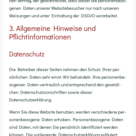
nen Ver­trag, der gewähr­leis­tet, dass die­ser die per­so­nen­be­zo­
ge­nen Daten unse­rer Web­site­be­su­cher nur nach unse­ren
Wei­sun­gen und unter Ein­hal­tung der DSGVO verarbeitet.
3. Allgemeine Hinweise und
Pflichtinformationen
Datenschutz
Die Betrei­ber die­ser Sei­ten neh­men den Schutz Ihrer per­
sön­li­chen Daten sehr ernst. Wir behan­deln Ihre per­so­nen­be­
zo­ge­nen Daten ver­trau­lich und ent­spre­chend den gesetz­li­
chen Daten­schutz­vor­schrif­ten sowie die­ser
Datenschutzerklärung.
Wenn Sie die­se Web­site benut­zen, wer­den ver­schie­de­ne per­
so­nen­be­zo­ge­ne Daten erho­ben. Per­so­nen­be­zo­ge­ne Daten
sind Daten, mit denen Sie per­sön­lich iden­ti­fi­ziert wer­den
kön­nen. Die vor­lie­gen­de Daten­schutz­er­klä­rung erläu­tert,