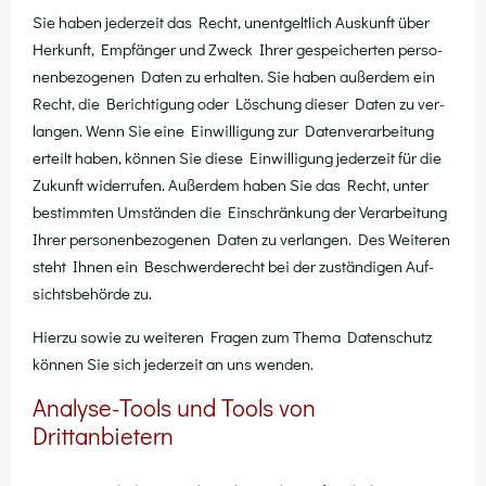
Sie haben jeder­zeit das Recht, unent­gelt­lich Aus­kunft über
Her­kunft, Emp­fän­ger und Zweck Ihrer gespei­cher­ten per­so­
nen­be­zo­ge­nen Daten zu erhal­ten. Sie haben außer­dem ein
Recht, die Berich­ti­gung oder Löschung die­ser Daten zu ver­
lan­gen. Wenn Sie eine Ein­wil­li­gung zur Daten­ver­ar­bei­tung
erteilt haben, kön­nen Sie die­se Ein­wil­li­gung jeder­zeit für die
Zukunft wider­ru­fen. Außer­dem haben Sie das Recht, unter
bestimm­ten Umstän­den die Ein­schrän­kung der Ver­ar­bei­tung
Ihrer per­so­nen­be­zo­ge­nen Daten zu ver­lan­gen. Des Wei­te­ren
steht Ihnen ein Beschwer­de­recht bei der zustän­di­gen Auf­
sichts­be­hör­de zu.
Hier­zu sowie zu wei­te­ren Fra­gen zum The­ma Daten­schutz
kön­nen Sie sich jeder­zeit an uns wenden.
Analyse-Tools und Tools von
Drittanbietern