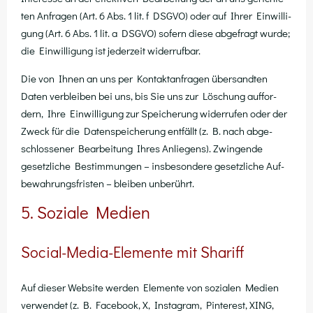
ten Anfra­gen (Art. 6 Abs. 1 lit. f DSGVO) oder auf Ihrer Ein­wil­li­
gung (Art. 6 Abs. 1 lit. a DSGVO) sofern die­se abge­fragt wur­de;
die Ein­wil­li­gung ist jeder­zeit widerrufbar.
Die von Ihnen an uns per Kon­takt­an­fra­gen über­sand­ten
Daten ver­blei­ben bei uns, bis Sie uns zur Löschung auf­for­
dern, Ihre Ein­wil­li­gung zur Spei­che­rung wider­ru­fen oder der
Zweck für die Daten­spei­che­rung ent­fällt (z. B. nach abge­
schlos­se­ner Bear­bei­tung Ihres Anlie­gens). Zwin­gen­de
gesetz­li­che Bestim­mun­gen – ins­be­son­de­re gesetz­li­che Auf­
be­wah­rungs­fris­ten – blei­ben unberührt.
5. Soziale Medien
Social-Media-Elemente mit Shariff
Auf die­ser Web­site wer­den Ele­men­te von sozia­len Medi­en
ver­wen­det (z. B. Face­book, X, Insta­gram, Pin­te­rest, XING,