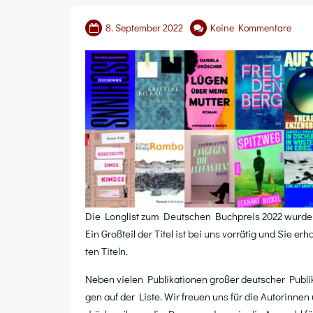
8. September 2022
Keine Kommentare
Die Long­list zum Deut­schen Buch­preis 2022 wur­de 
Ein Groß­teil der Titel ist bei uns vor­rä­tig und Sie er
ten Titeln.
Neben vie­len Publi­ka­tio­nen gro­ßer deut­scher Publi­k
gen auf der Lis­te. Wir freu­en uns für die Autorin­nen