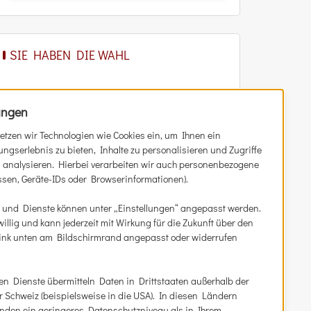
SIE HABEN DIE WAHL
Zum Online-Shop
ungen
Ticket-Vor­ver­kauf
setzen wir Technologien wie Cookies ein, um Ihnen ein
Gut­schein kaufen
ngserlebnis zu bieten, Inhalte zu personalisieren und Zugriffe
u analysieren. Hierbei verarbeiten wir auch personenbezogene
Bestell­mög­lich­kei­ten
essen, Geräte-IDs oder Browserinformationen).
Aktu­el­les
 und Dienste können unter „Einstellungen“ angepasst werden.
iwillig und kann jederzeit mit Wirkung für die Zukunft über den
 Link unten am Bildschirmrand angepasst oder widerrufen
n Dienste übermitteln Daten in Drittstaaten außerhalb der
Schweiz (beispielsweise in die USA). In diesen Ländern
nden ein geringeres Datenschutzniveau als in Ihrem