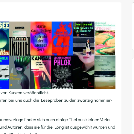
vor Kur­zem veröffentlicht.
hal­ten bei uns auch die
Lese­pro­ben
zu den zwan­zig nomi­nier­
ums­ver­la­ge fin­den sich auch eini­ge Titel aus klei­nen Ver­la­
 und Autoren, dass sie für die Long­list aus­ge­wählt wur­den und