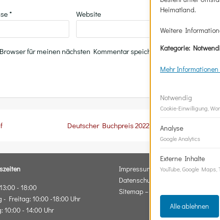
Heimatland.
sse
*
Website
Weitere Information
Kategorie: Notwendi
 Browser für meinen nächsten Kommentar speichern.
Mehr Informationen 
Notwendig
Cookie-Einwilligung, Wo
f
Deutscher Buchpreis 2022 – Shortlist
Analyse
Google Analytics
Externe Inhalte
szeiten
Impressum
YouTube, Google Maps, T
Datenschutz
3:00 - 18:00
Sitemap – Beiträge & Seiten
 - Freitag: 10:00 -18:00 Uhr
Alle ablehnen
 10:00 - 14:00 Uhr