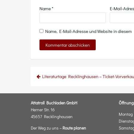
Name
*
E-Mail-Adre
Name, E-Mail-Adresse und Website in diesem
Beitragsnavigation
Literaturtage Recklinghausen – Ticket-Vorverkau
Attatroll Buchladen GmbH
Öffnung
Herner Str. 16
Montag 1
45657 Recklinghausen
Dienstag
Der Weg zu uns –
Route planen
Samstag: