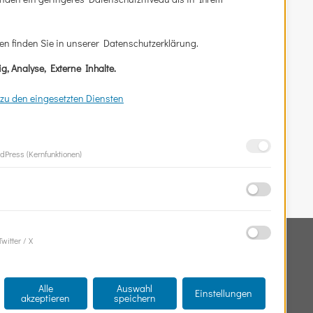
en finden Sie in unserer Datenschutzerklärung.
g, Analyse, Externe Inhalte.
zu den eingesetzten Diensten
rdPress (Kernfunktionen)
Suchen
witter / X
nach:
Alle
Auswahl
Einstellungen
akzeptieren
speichern