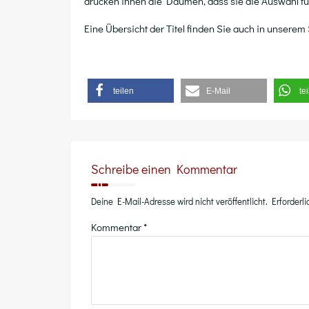
drü­cken ihnen die Dau­men, dass sie die Aus­wahl für 
Eine Über­sicht der Titel fin­den Sie auch in unse­rem
tei­len
E‑Mail
tei
Schreibe einen Kommentar
Deine E-Mail-Adresse wird nicht veröffentlicht.
Erforderl
Kommentar
*