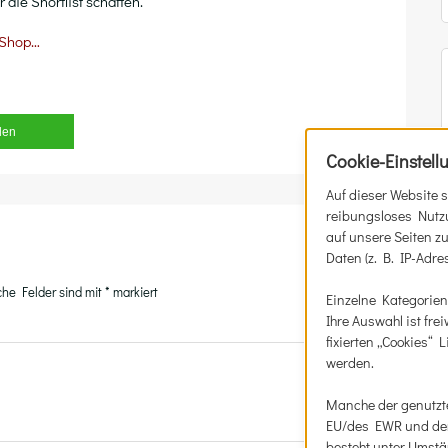
die Short­list schaffen.
Shop…
­len
Cookie-Einstell
Auf dieser Website 
reibungsloses Nutzu
auf unsere Seiten z
Daten (z. B. IP-Adr
iche Felder sind mit
*
markiert
Einzelne Kategorien
Ihre Auswahl ist fre
fixierten „Cookies“
werden.
Manche der genutzte
EU/des EWR und der 
besteht unter Umstä