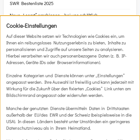
SWR Bestenliste 2025
Neue „Lesart” erschienen – bei uns erhältlich
Cookie-Einstellungen
Auf dieser Website setzen wir Technologien wie Cookies ein, um
Ihnen ein reibungsloses Nutzungserlebnis zu bieten, Inhalte zu
SIE HABEN DIE WAHL
personalisieren und Zugriffe auf unsere Seiten zu analysieren.
Hierbei verarbeiten wir auch personenbezogene Daten (z. B. IP-
Zum Online-Shop
Adressen, Geräte-IDs oder Browserinformationen).
Ticket-Vor­ver­kauf
Einzelne Kategorien und Dienste können unter „Einstellungen“
angepasst werden. Ihre Auswahl ist freiwillig und kann jederzeit mit
Gut­schein kaufen
Wirkung für die Zukunft über den fixierten „Cookies“ Link unten am
Bildschirmrand angepasst oder widerrufen werden.
Bestell­mög­lich­kei­ten
Manche der genutzten Dienste übermitteln Daten in Drittstaaten
Aktu­el­les
außerhalb der EU/des EWR und der Schweiz (beispielsweise in die
USA). In diesen Ländern besteht unter Umständen ein geringeres
Datenschutzniveau als in Ihrem Heimatland.
Attatroll Buchladen GmbH