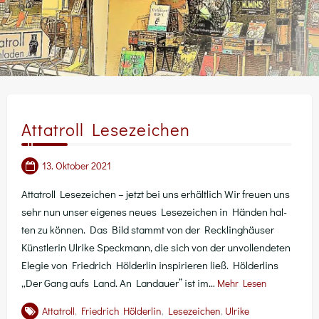
Attatroll Lesezeichen
13. Oktober 2021
Atta­troll Lese­zei­chen – jetzt bei uns erhält­lich Wir freu­en uns
sehr nun unser eige­nes neu­es Lese­zei­chen in Hän­den hal­
ten zu kön­nen. Das Bild stammt von der Reck­ling­häu­ser
Künst­le­rin Ulri­ke Speck­mann, die sich von der unvoll­ende­ten
Ele­gie von Fried­rich Höl­der­lin inspi­rie­ren ließ. Höl­der­lins
„Der Gang aufs Land. An Land­au­er” ist im…
Mehr Lesen
Attatroll
,
Friedrich Hölderlin
,
Lesezeichen
,
Ulrike