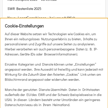
SWR Bestenliste 2025
Neue „Lesart” erschienen – bei uns erhältlich
Cookie-Einstellungen
Auf dieser Website setzen wir Technologien wie Cookies ein, um
Ihnen ein reibungsloses Nutzungserlebnis zu bieten, Inhalte zu
SIE HABEN DIE WAHL
personalisieren und Zugriffe auf unsere Seiten zu analysieren.
Hierbei verarbeiten wir auch personenbezogene Daten (z. B. IP-
Zum Online-Shop
Adressen, Geräte-IDs oder Browserinformationen).
Ticket-Vor­ver­kauf
Einzelne Kategorien und Dienste können unter „Einstellungen“
angepasst werden. Ihre Auswahl ist freiwillig und kann jederzeit mit
Gut­schein kaufen
Wirkung für die Zukunft über den fixierten „Cookies“ Link unten am
Bildschirmrand angepasst oder widerrufen werden.
Bestell­mög­lich­kei­ten
Manche der genutzten Dienste übermitteln Daten in Drittstaaten
Aktu­el­les
außerhalb der EU/des EWR und der Schweiz (beispielsweise in die
USA). In diesen Ländern besteht unter Umständen ein geringeres
Datenschutzniveau als in Ihrem Heimatland.