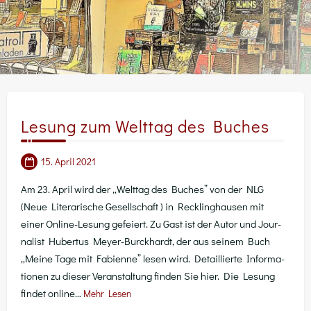
Lesung zum Welttag des Buches
15. April 2021
Am 23. April wird der „Welt­tag des Buches” von der NLG
(Neue Lite­ra­ri­sche Gesell­schaft ) in Reck­ling­hau­sen mit
einer Online-Lesung gefei­ert. Zu Gast ist der Autor und Jour­
na­list Huber­tus Mey­­er-Bur­ck­hardt, der aus sei­nem Buch
„Mei­ne Tage mit Fabi­en­ne” lesen wird. Detail­lier­te Infor­ma­
tio­nen zu die­ser Ver­an­stal­tung fin­den Sie hier. Die Lesung
fin­det online…
Mehr Lesen